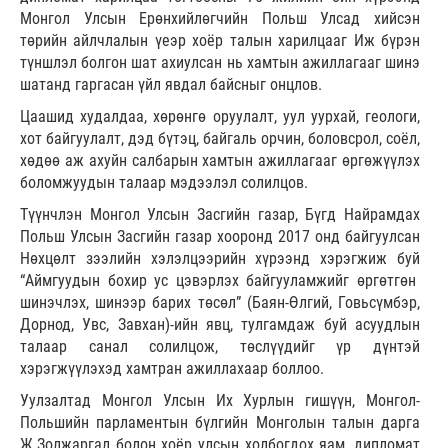
Монгол Улсын Ерөнхийлөгчийн Польш Улсад хийсэн
төрийн айлчлалын үеэр хоёр талын харилцааг Иж бүрэн
түншлэл болгон шат ахиулсан нь хамтын ажиллагааг шинэ
шатанд гаргасан үйл явдал байсныг онцлов.
Цаашид худалдаа, хөрөнгө оруулалт, уул уурхай, геологи,
хот байгуулалт, дэд бүтэц, байгаль орчин, боловсрол, соёл,
хөдөө аж ахуйн салбарын хамтын ажиллагааг өргөжүүлэх
боломжуудын талаар мэдээлэл солилцов.
Түүнчлэн Монгол Улсын Засгийн газар, Бүгд Найрамдах
Польш Улсын Засгийн газар хооронд 2017 онд байгуулсан
Нөхцөлт зээлийн хэлэлцээрийн хүрээнд хэрэгжиж буй
“Аймгуудын бохир ус цэвэрлэх байгууламжийг өргөтгөн
шинэчлэх, шинээр барих төсөл” (Баян-Өлгий, Говьсүмбэр,
Дорнод, Увс, Завхан)-ийн явц, тулгамдаж буй асуудлын
талаар санал солилцож, төслүүдийг үр дүнтэй
хэрэгжүүлэхэд хамтран ажиллахаар боллоо.
Уулзалтад Монгол Улсын Их Хурлын гишүүн, Монгол-
Польшийн парламентын бүлгийн Монголын талын дарга
Ж.Золжаргал болон хоёр улсын холбогдох яам, дипломат