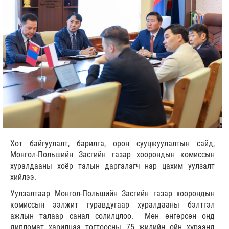
Хот байгуулалт, барилга, орон сууцжуулалтын сайд,
Монгол-Польшийн Засгийн газар хоорондын комиссын
хуралдааны хоёр талын даргалагч нар цахим уулзалт
хийлээ.
Уулзалтаар Монгол-Польшийн Засгийн газар хоорондын
комиссын ээлжит гуравдугаар хуралдааны бэлтгэл
ажлын талаар санал солилцлоо. Мөн өнгөрсөн онд
дипломат харилцаа тогтоосны 75 жилийн ойн хүрээнд