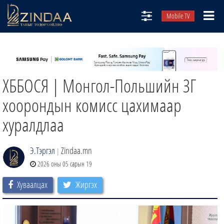
Mobile TV
НИЙТЛЭЛЧИД
ТВ8
ХББОСЯ | Монгол-Польшийн ЗГ
ӨГЛӨӨНИЙ СОНИН
АУДИО ЗОХИОЛ
хоорондын комисс цахимаар
ЗИНДАА СЭТГҮҮЛ
хуралдлаа
Э.Тэргэл
Zindaa.mn
|
2026 оны 05 сарын 19
Хуваалцах
Жиргэх