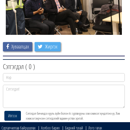
Хуваалцах
Жиргэх
Сэтгэгдэл (
0
)
Сэтгэгдэл бичихдээ хууль зүйн болон ёс суртахууны хэм хэмжээг хүндэтгэнэ үү. Хэм
Илгээх
хэмжээг зөрчсөн сэтгэгдэлийг админ устгах эрхтэй.
Сурталчилгаа байршуулах
Холбоо барих
Бидний тухай
Лого татах