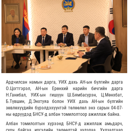
Ардчилсан намын дарга, УИХ дахь АН-ын бүлгийн дарга
О.Цогтгэрэл, АН-ын Ерөнхий нарийн бичгийн дарга
Н.Ганибал, УИХ-ын гишүүн Ш.Бямбасүрэн, Ц.Мөнхбат,
Б.Түвшин, Д.Энхтуяа болон УИХ дахь АН-ын бүлгийн
зөвлөхүүдийн бүрэлдэхүүнтэй төлөөлөл энэ сарын 04-07-
ны өдрүүдэд БНСУ-д албан томилолтоор ажиллаж байна.
Албан томилолтын хүрээнд БНСУ-д ажиллаж амьдарч,
сурч байгаа иргэдийн төлөөлтэй уулзлаа. Уулзалтаар