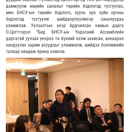
дамжуулж өөрийн саналыг төрийн бодлогод тусгуулах,
мөн БНСУ-ын төрийн бодлого, хууль эрх зүйн орчны
бодлогод тусгуулж шийдвэрлүүлмээр саналуудаа
уламжлав. Уулзалтын үеэр Ардчилсан намын дарга
О.Цогтгэрэл “Бид БНСУ-ын Үндэсний Ассамблейн
даргатай уулзах үеэрээ та бүхний хэлж захисан, анхаарал
хандуулах зарим асуудлыг уламжилж, шийдэх боломжийн
талаар хөндөж ярина хэмээв.