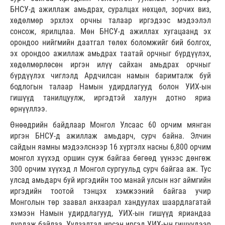
БНСУ-д ажиллаж амьдрах, суралцах нөхцөл, зорчих виз,
хөдөлмөр эрхлэх орчны талаар иргэдээс мэдээлэл
сонсож, ярилцлаа. Мөн БНСУ-д ажиллах хугацаанд эх
орондоо нийгмийн даатгал төлөх боломжийг бий болгох,
эх орондоо ажиллаж амьдрах таатай орчныг бүрдүүлэх,
хөдөлмөрлөсөн иргэн илүү сайхан амьдрах орчныг
бүрдүүлэх чиглэлд Ардчилсан намын баримталж буй
бодлогын талаар Намын удирдлагууд болон УИХ-ын
гишүүд танилцуулж, иргэдтэй халуун дотно яриа
өрнүүллээ.
Өнөөдрийн байдлаар Монгол Улсаас 60 орчим мянган
иргэн БНСУ-д ажиллаж амьдарч, сурч байна. Элчин
сайдын яамны мэдээлснээр 16 хүртэлх насны 6,800 орчим
монгол хүүхэд оршин сууж байгаа бөгөөд үүнээс дөнгөж
300 орчим хүүхэд л Монгол сургуульд сурч байгаа аж. Тус
улсад амьдарч буй иргэдийн тоо манай улсын нэг аймгийн
иргэдийн тоотой тэнцэх хэмжээний байгаа учир
Монголын төр заавал анхаарал хандуулах шаардлагатай
хэмээн Намын удирдлагууд, УИХ-ын гишүүд яриандаа
дурдаж байлаа. Уулзалтад ирсэн иргэд УИХ-ын гишүүдээр