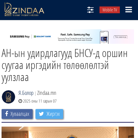
Mobile TV
НИЙТЛЭЛЧИД
ТВ8
АН-ын удирдлагууд БНСУ-д оршин
ӨГЛӨӨНИЙ СОНИН
АУДИО ЗОХИОЛ
суугаа иргэдийн төлөөлөлтэй
ЗИНДАА СЭТГҮҮЛ
уулзлаа
Я.Болор
Zindaa.mn
|
2025 оны 11 сарын 07
Хуваалцах
Жиргэх