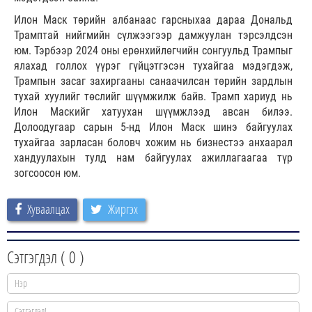
Илон Маск төрийн албанаас гарсныхаа дараа Дональд
Трамптай нийгмийн сүлжээгээр дамжуулан тэрсэлдсэн
юм. Тэрбээр 2024 оны ерөнхийлөгчийн сонгуульд Трампыг
ялахад голлох үүрэг гүйцэтгэсэн тухайгаа мэдэгдэж,
Трампын засаг захиргааны санаачилсан төрийн зардлын
тухай хуулийг төслийг шүүмжилж байв. Трамп хариуд нь
Илон Маскийг хатуухан шүүмжлээд авсан билээ.
Долоодугаар сарын 5-нд Илон Маск шинэ байгуулах
тухайгаа зарласан боловч хожим нь бизнестээ анхаарал
хандуулахын тулд нам байгуулах ажиллагаагаа түр
зогсоосон юм.
Хуваалцах
Жиргэх
Сэтгэгдэл (
0
)