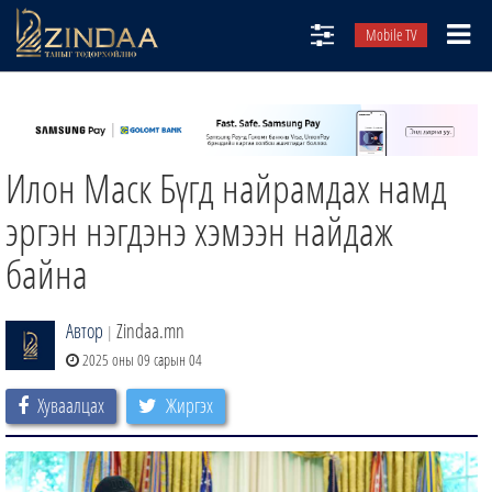
Mobile TV
НИЙТЛЭЛЧИД
ТВ8
Илон Маск Бүгд найрамдах намд
ӨГЛӨӨНИЙ СОНИН
АУДИО ЗОХИОЛ
эргэн нэгдэнэ хэмээн найдаж
ЗИНДАА СЭТГҮҮЛ
байна
Автор
Zindaa.mn
|
2025 оны 09 сарын 04
Хуваалцах
Жиргэх