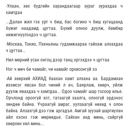
-Улаан, хөх будгийн харандаагаар зураг зурахдаа ч
хамтдаа
...Далан жил гэх урт ч биш, бас богино ч биш хугацаанд
бүжиг наадамд цугтаа. Бүхий олноо дуулж, бөмбөр
нижигнүүлэхдээ ч цугтаа.
-Москва, Токио, Пхеньяны гудамжаараа гайхаж алхахдаа
ч цугтаа...
Нил мөрний усан онгоц дээр танц эргэхдээ ч цугтаа
Нэг ч мөч би чамайг, чи намайг орхисонгүй ээ
-Ай хөөрхий АХИАД баахан хамт алхана аа. Бардамхан
ихэмсэг явсан бол чиний л ач, Баярлаж, хөөрч, уйлж
дуулж явахдаа ч хамтдаа... Одоо чамайг шар тосоор илье.
Орчлонд ороогүй хот, татаагүй хаалга, олоогүй эрдэнэс
зөндөө байна. Учраагүй амраг, уулзаагүй нөхөд ч олон
байна. Алзахгүй дээ гэж аргадъя. Амгай зуузай шаргиулан
айл хэснэ гэж мөрөөдье. Сайхан анд минь, сайргүй
хөөрхөн хөл минь...