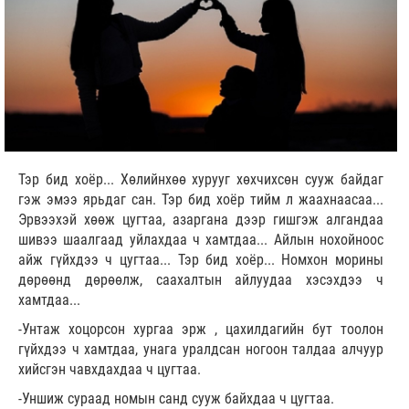
Тэр бид хоёр... Хөлийнхөө хурууг хөхчихсөн сууж байдаг
гэж эмээ ярьдаг сан. Тэр бид хоёр тийм л жаахнаасаа...
Эрвээхэй хөөж цугтаа, азаргана дээр гишгэж алгандаа
шивээ шаалгаад уйлахдаа ч хамтдаа... Айлын нохойноос
айж гүйхдээ ч цугтаа... Тэр бид хоёр... Номхон морины
дөрөөнд дөрөөлж, саахалтын айлуудаа хэсэхдээ ч
хамтдаа...
-Унтаж хоцорсон хургаа эрж , цахилдагийн бут тоолон
гүйхдээ ч хамтдаа, унага уралдсан ногоон талдаа алчуур
хийсгэн чавхдахдаа ч цугтаа.
-Уншиж сураад номын санд сууж байхдаа ч цугтаа.