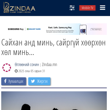
Mobile TV
НИЙТЛЭЛЧИД
ТВ8
Сайхан анд минь, сайргүй хөөрхөн
ӨГЛӨӨНИЙ СОНИН
АУДИО ЗОХИОЛ
хөл минь...
ЗИНДАА СЭТГҮҮЛ
Өглөөний сонин
Zindaa.mn
|
2025 оны 05 сарын 31
Хуваалцах
Жиргэх