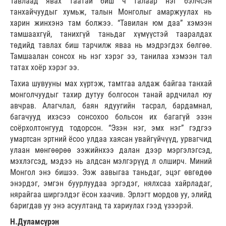
Тавлаад явах таатай биш ч талаар нэг бэлчсэн
танхайчуудыг хумьж, талын Монголыг амаржуулах нь
харин жинхэнэ там болжээ. “Тавилан юм даа” хэмээн
тамшаахгүй, танихгүй таньдаг хүмүүстэй тааралдах
төдийд тавлах биш тарчилж яваа нь мэдрэгдэх бөлгөө.
Тамшаалан сонсох нь нэг хэрэг ээ, танилаа хэмээн тал
татах хоёр хэрэг ээ.
Тахиа шувууны мах хүртэж, тамтгаа алдаж байгаа танхай
монголчуудыг тахир дутуу болгосон танай ардчилал юу
авчрав. Алагчлал, баян ядуугийн тасрал, бардамнал,
багачууд ихэсээ сонсохоо больсон их багагүй эзэн
соёрхолтонгууд тодорсон. “Эзэн нэг, эмх нэг” гэдгээ
умартсан эртний ёсоо улдаа хаясан увайгүйчүүд, урвагчид
улаан мөнгөөрөө ээжийнхээ далан дээр мэргэлэгсэд,
мэхлэгсэд, мэдээ нь алдсан мэлгэрүүд л олширч. Миний
Монгол энэ бишээ. Ээж аавыгаа таньдаг, эцэг өвгөдөө
энэрдэг, эмгэн буурлуудаа эргэдэг, нялхсаа хайрладаг,
нярайгаа ширгэлдэг ёсон хаачив. Эрлэгт мордов уу, элийд
баригдав уу энэ асуултанд та хариулах гээд үзээрэй.
Н.Дуламсүрэн