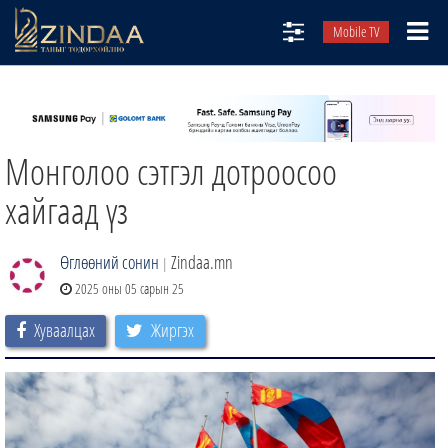
Mobile TV
НИЙТЛЭЛЧИД
ТВ8
Монголоо сэтгэл дотроосоо
ӨГЛӨӨНИЙ СОНИН
АУДИО ЗОХИОЛ
хайгаад үз
ЗИНДАА СЭТГҮҮЛ
Өглөөний сонин
Zindaa.mn
|
2025 оны 05 сарын 25
Хуваалцах
Жиргэх