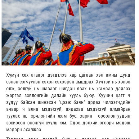
Хүмүн хөх агаарт дэгдтлээ хар цагаан хэл амны дунд
сэлэн сэгчүүлэн сэхэн сэхээрэн амьдрах. Хүчтэй нь хөлөө
олж, хөлгүй нь шаварт шигдэн явах нь жамаар даялах
жаргал зовлонгийн далайн хууль буюу. Хуучин цагт ч
зүдүү байсан шинэхэн “цээж баян” ардаа чилээгчдийн
ачаар ч алиа мэдэхгүй, аядахаа мэдэхгүй алмайран
туулах нь орчлонгийн жам бус, харин ороолонгуудын
зохиосон оночгүй хууль юм. Одоо дэлхий огоорч мэдэж
мэдэрч эхэлжээ.