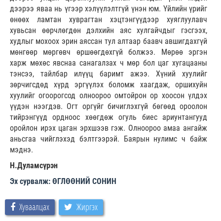
дээрээ яваа нь үгээр хэлүүлэлтгүй үнэн юм. Үйлийн үрийг
өнөөх ламтан хуврагтан хэцтэнгүүдээр хуяглуулавч
хувьсан өөрчлөгдөн дэлхийн аяс хулгайчдыг гэсгээх,
худлыг мохоох эрин аяссан тул алтаар баавч авшигдахгүй
мөнгөөр мөргөвч өршөөгдөхгүй болжээ. Мөрөө эргэн
харж мөхөс явснаа санагалзах ч мөр бол цаг хугацааны
тэнсээ, тайлбар илүүц баримт ажээ. Хүний хуулийг
зөрчигсдөд хүрд эргүүлэх боломж хаагдаж, оршихуйн
хуулийг огоорогсод олноороо омтойрон ор хоосон үлдэх
үүдэн нээгдэв. Огт оргүйг бичиглэхгүй бөгөөд ороолон
тийрэнгүүд ордноос хөөгдөж огуль биес ариунтангууд
оройлон ирэх цаган эрхшээв гэж. Олноороо амаа ангайж
аньсгаа чийглэхэд бэлтгээрэй. Баярын нулимс ч байж
мэднэ.
Н.Дуламсүрэн
Эх сурвалж: ӨГЛӨӨНИЙ СОНИН
Хуваалцах
Жиргэх