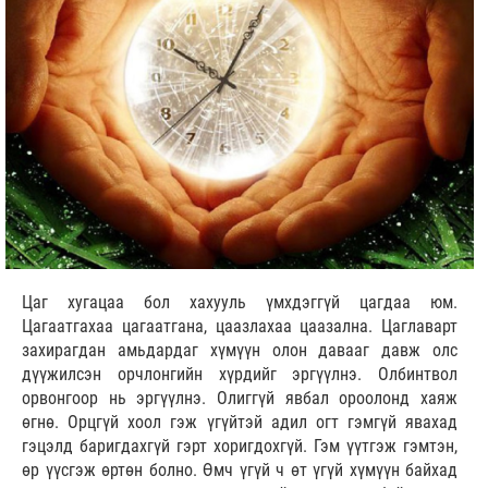
Цаг хугацаа бол хахууль үмхдэггүй цагдаа юм.
Цагаатгахаа цагаатгана, цаазлахаа цаазална. Цаглаварт
захирагдан амьдардаг хүмүүн олон давааг давж олс
дүүжилсэн орчлонгийн хүрдийг эргүүлнэ. Олбинтвол
орвонгоор нь эргүүлнэ. Олиггүй явбал ороолонд хаяж
өгнө. Орцгүй хоол гэж үгүйтэй адил огт гэмгүй явахад
гэцэлд баригдахгүй гэрт хоригдохгүй. Гэм үүтгэж гэмтэн,
өр үүсгэж өртөн болно. Өмч үгүй ч өт үгүй хүмүүн байхад