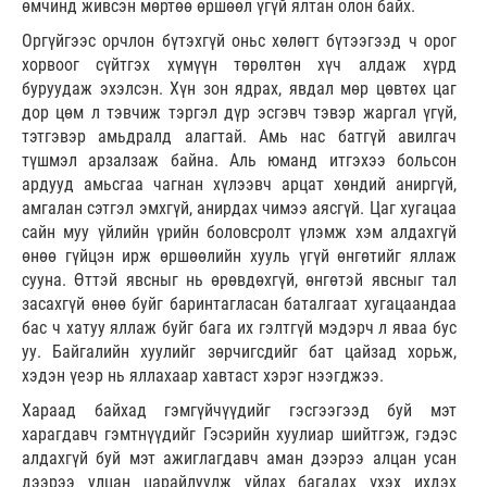
өмчинд живсэн мөртөө өршөөл үгүй ялтан олон байх.
Оргүйгээс орчлон бүтэхгүй оньс хөлөгт бүтээгээд ч орог
хорвоог сүйтгэх хүмүүн төрөлтөн хүч алдаж хүрд
буруудаж эхэлсэн. Хүн зон ядрах, явдал мөр цөвтөх цаг
дор цөм л тэвчиж тэргэл дүр эсгэвч тэвэр жаргал үгүй,
тэтгэвэр амьдралд алагтай. Амь нас батгүй авилгач
түшмэл арзалзаж байна. Аль юманд итгэхээ больсон
ардууд амьсгаа чагнан хүлээвч арцат хөндий аниргүй,
амгалан сэтгэл эмхгүй, анирдах чимээ аясгүй. Цаг хугацаа
сайн муу үйлийн үрийн боловсролт үлэмж хэм алдахгүй
өнөө гүйцэн ирж өршөөлийн хууль үгүй өнгөтийг яллаж
сууна. Өттэй явсныг нь өрөвдөхгүй, өнгөтэй явсныг тал
засахгүй өнөө буйг баринтагласан баталгаат хугацаандаа
бас ч хатуу яллаж буйг бага их гэлтгүй мэдэрч л яваа бус
уу. Байгалийн хуулийг зөрчигсдийг бат цайзад хорьж,
хэдэн үеэр нь яллахаар хавтаст хэрэг нээгджээ.
Хараад байхад гэмгүйчүүдийг гэсгээгээд буй мэт
харагдавч гэмтнүүдийг Гэсэрийн хуулиар шийтгэж, гэдэс
алдахгүй буй мэт ажиглагдавч аман дээрээ алцан усан
дээрээ улцан царайлуулж уйлах багадах үхэх ихдэх