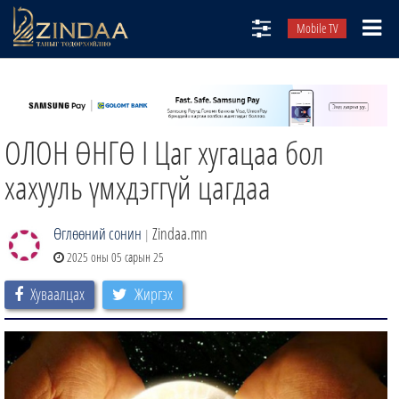
Mobile TV
НИЙТЛЭЛЧИД
ТВ8
ОЛОН ӨНГӨ I Цаг хугацаа бол
ӨГЛӨӨНИЙ СОНИН
АУДИО ЗОХИОЛ
хахууль үмхдэггүй цагдаа
ЗИНДАА СЭТГҮҮЛ
Өглөөний сонин
Zindaa.mn
|
2025 оны 05 сарын 25
Хуваалцах
Жиргэх