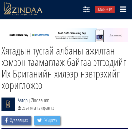
Mobile TV
НИЙТЛЭЛЧИД
ТВ8
Хятадын тусгай албаны ажилтан
ӨГЛӨӨНИЙ СОНИН
АУДИО ЗОХИОЛ
хэмээн таамаглаж байгаа этгээдийг
ЗИНДАА СЭТГҮҮЛ
Их Британийн хилээр нэвтрэхийг
хоригложээ
Автор
Zindaa.mn
|
2024 оны 12 сарын 13
Хуваалцах
Жиргэх