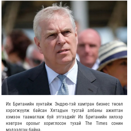
Их Британийн хунтайж Эндрю-тэй хамтран бизнес төсөл
хэрэгжүүлж байсан Хятадын тусгай албаны ажилтан
хэмээн таамаглаж буй этгээдийг Их Британийн хилээр
нэвтрэн орохыг хориглосон тухай The Times сонин
мэдээлсэн байна.