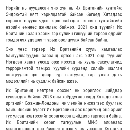
Нэрийг нь нууцалсан энэ хүн нь Их Британийн хунтайж
Эндрю-тэй нягт харилцаатай байсан бөгөөд Хятадаас
хөрөнгө оруулагчдыг эрж хайхдаа тэрээр хунтайжийн
нэрийн өмнөөс ажиллаж байжээ. 2021 онд түүнийг Их
Британийн эзэн хааны гэр бүлийн гишүүний төрсөн өдрийг
тэмдэглэх үдэшлэгт урьж оролцуулж байсан байна.
Энэ үеэс тэрээр Их Британийн хууль хамгаалах
байгууллагуудын хараанд өртсөн аж. 2021 онд түүнийг
Нэгдсэн хаант улсад орж ирэхэд нь хууль сахиулагчид
терроризмтой тэмцэх хуулийн хүрээнд хилийн шалган
нэвтрүүлэх цэг дээр түр саатуулж, гар утсан дахь
мэдээллийг нь судалж байсан ажээ.
Их Британид нэвтрэн орохыг нь хориглох шийдвэр
хүлээгдэж байсан 2023 оны хоёрдугаар сард Хятадын энэ
иргэнийг Бээжин-Лондоны чиглэлийн нислэгээс буулгаж
байв. Эцсийн бүлэгт Их Британийн эрх баригчид энэ эрийг
тус улсад нэвтрэхийг хориглосон шийдвэр гаргасан байна.
Их Британийн сөрөг тагнуулын МИ-5 албанаас
мэдэгдсэнээр, энэ бизнес эрхлэгч нь үнэхээр Хятадын