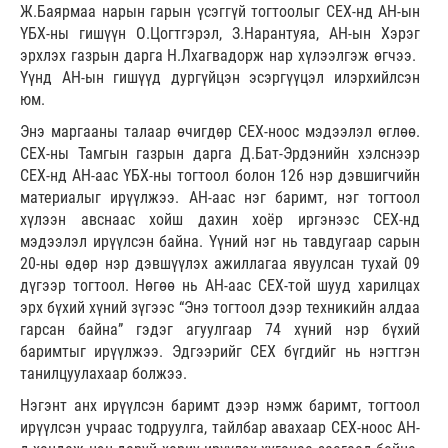
Ж.Баярмаа нарын гарын үсэггүй тогтоолыг СЕХ-нд АН-ын
ҮБХ-ны гишүүн О.Цогтгэрэл, З.Нарантуяа, АН-ын Хэрэг
эрхлэх газрын дарга Н.Лхагвадорж нар хүлээлгэж өгчээ.
Үүнд АН-ын гишүүд дургүйцэн эсэргүүцэл илэрхийлсэн
юм.
Энэ маргааны талаар өчигдөр СЕХ-ноос мэдээлэл өглөө.
СЕХ-ны Тамгын газрын дарга Д.Бат-Эрдэнийн хэлснээр
СЕХ-нд АН-аас ҮБХ-ны тогтоол болон 126 нэр дэвшигчийн
материалыг ирүүлжээ. АН-аас нэг баримт, нэг тогтоол
хүлээн авснаас хойш дахин хоёр иргэнээс СЕХ-нд
мэдээлэл ирүүлсэн байна. Үүний нэг нь тавдугаар сарын
20-ны өдөр нэр дэвшүүлэх ажиллагаа явуулсан тухай 09
дүгээр тогтоол. Нөгөө нь АН-аас СЕХ-той шууд харилцах
эрх бүхий хүний зүгээс “Энэ тогтоол дээр техникийн алдаа
гарсан байна” гэдэг агуулгаар 74 хүний нэр бүхий
баримтыг ирүүлжээ. Эдгээрийг СЕХ бүгдийг нь нэгтгэн
танилцуулахаар болжээ.
Нэгэнт анх ирүүлсэн баримт дээр нэмж баримт, тогтоол
ирүүлсэн учраас тодруулга, тайлбар авахаар СЕХ-ноос АН-