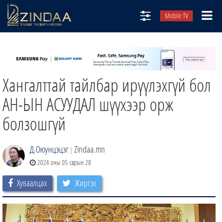
Mobile TV
НИЙТЛЭЛЧИД
ТВ8
Хангалттай тайлбар ирүүлэхгүй бол
ӨГЛӨӨНИЙ СОНИН
АУДИО ЗОХИОЛ
АН-ЫН АСУУДАЛ шүүхээр орж
ЗИНДАА СЭТГҮҮЛ
болзошгүй
Д.Оюунцэцэг
Zindaa.mn
|
2024 оны 05 сарын 28
Хуваалцах
Жиргэх