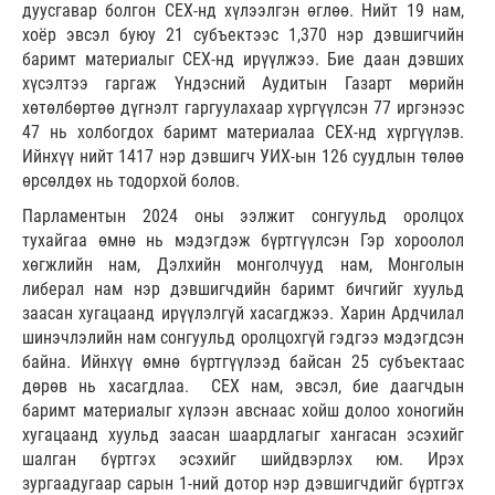
дуусгавар болгон СЕХ-нд хүлээлгэн өглөө. Нийт 19 нам,
хоёр эвсэл буюу 21 субъектээс 1,370 нэр дэвшигчийн
баримт материалыг СЕХ-нд ирүүлжээ. Бие даан дэвших
хүсэлтээ гаргаж Үндэсний Аудитын Газарт мөрийн
хөтөлбөртөө дүгнэлт гаргуулахаар хүргүүлсэн 77 иргэнээс
47 нь холбогдох баримт материалаа СЕХ-нд хүргүүлэв.
Ийнхүү нийт 1417 нэр дэвшигч УИХ-ын 126 суудлын төлөө
өрсөлдөх нь тодорхой болов.
Парламентын 2024 оны ээлжит сонгуульд оролцох
тухайгаа өмнө нь мэдэгдэж бүртгүүлсэн Гэр хороолол
хөгжлийн нам, Дэлхийн монголчууд нам, Монголын
либерал нам нэр дэвшигчдийн баримт бичгийг хуульд
заасан хугацаанд ирүүлэлгүй хасагджээ. Харин Ардчилал
шинэчлэлийн нам сонгуульд оролцохгүй гэдгээ мэдэгдсэн
байна. Ийнхүү өмнө бүртгүүлээд байсан 25 субъектаас
дөрөв нь хасагдлаа. СЕХ нам, эвсэл, бие даагчдын
баримт материалыг хүлээн авснаас хойш долоо хоногийн
хугацаанд хуульд заасан шаардлагыг хангасан эсэхийг
шалган бүртгэх эсэхийг шийдвэрлэх юм. Ирэх
зургаадугаар сарын 1-ний дотор нэр дэвшигчдийг бүртгэх