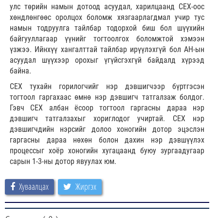
улс төрийн намын дотоод асуудал, харилцаанд СЕХ-оос
хөндлөнгөөс оролцох боломж хязгаарлагдмал учир тус
намын тодруулга тайлбар тодорхой биш бол шүүхийн
байгууллагаар үүнийг тогтоолгох боломжтой хэмээн
үзжээ. Ийнхүү хангалттай тайлбар ирүүлэхгүй бол АН-ын
асуудал шүүхээр орохыг үгүйсгэхгүй байдалд хүрээд
байна.
СЕХ тухайн горилогчийг нэр дэвшигчээр бүртгэсэн
тогтоол гаргахаас өмнө нэр дэвшигч татгалзаж болдог.
Гэвч СЕХ албан ёсоор тогтоол гаргасны дараа нэр
дэвшигч татгалзахыг хориглодог учиртай. СЕХ нэр
дэвшигчдийн нэрсийг долоо хоногийн дотор эцэслэн
гаргасны дараа нөхөн болон дахин нэр дэвшүүлэх
процессыг хоёр хоногийн хугацаанд буюу зургаадугаар
сарын 1-3-ны дотор явуулах юм.
Хуваалцах
Жиргэх