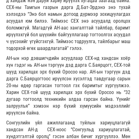
д хандаж нэн даруй хариу ирүүлэх хугацаа заагаад байна.
СЕХ-ны Тамгын газрын дарга Д.Бат-Эрдэнэ энэ тухай
хэлэхдээ “Энэ бол намын дотоод дүрмээр зохицуулагдах
асуудал юм билээ. Тиймээс СЕХ энэ асуудалд оролцох
боломжгүй. Магадгүй АН-аас хангалттай тайлбар, баримт
ирүүлэхгүй бол шүүхийн байгууллагаар тогтоолгох асуудал
ч үүсэхийг үгүйсгэхгүй. Тиймээс тодруулга, тайлбарыг маш
тодорхой өгөх шаардлагатай" гэлээ.
АН-ын нэр дэвшигчдийн асуудлаар СЕХ-нд хандсан хоёр
хүн гэдэг нь АН-ын тэргүүн дэд дарга С.Баярцогт, СЕХ-той
шууд харилцах эрх бүхий Оросоо нар. АН-ын тэргүүн дэд
дарга С.Баярцогтоос ирүүлсэн хүсэлтэд тавдугаар сарын
20-ны өдөр гаргасан тогтоол гэх баримтыг хүргүүлжээ.
Харин СЕХ-той шууд харилцах эрх бүхий Оросоо нь “32
дугаар тогтоолд техникийн алдаа гарсан байна. Үүнийг
залруулъя” хэмээн нэр бүхий хүмүүсийн мэдээллийг
ирүүлсэн байна.
Сонгуулийн үйл ажиллагаанд туйлын хариуцлагагүй
хандсан АН-д СЕХ-ноос “Сонгуульд хариуцлагатай,
хүндэтгэлтэй оролц” гэсэн албан бичиг хүргүүллээ. Мөн