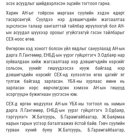
эсэх асуудлыг шийдвэрлэсэн эцсийн тогтоол гарна.
Харин АН-ыг тойрсон маргаан сүүлийн хэдэн өдөрт
тасарсангүй. Сүүлдээ нэр дэвшигчдийн жагсаалтаа
эцэслэсэн талаар хангалттай тайлбар ирүүлэхгүй бол АН-
ын асуудал шүүхээр орохыг үгүйсгэхгүй гэсэн тайлбарыг
СЕХ-ноос өгөв.
Өнгөрсөн хэд хоногт болсон үйл явдлыг сануулахад АН-ын
дарга Л.Гантөмөр, ЕНБД-ын үүрэг гүйцэтгэгч Э.Одбаяр нар
хуйвалдаан хийж жагсаалтаар нэр дэвшигчдийн нэрсийг
сольсон, үүнийг гишүүдээсээ нууж байгаад нэр
дэвшигчдийн нэрсийг СЕХ-нд хүлээлгэн өгөх цагийг яг
тулгаж байгаад зарласан. ҮБХ-ны хурлаас өмнө нь
зарласан нэрс өөрчлөгдсөн хэмээн АН-ын гишүүд
эсэргүүцэн бужигнаан үүсгэсэн юм.
СЕХ-д өргөн мэдүүлэх АН-ын ҮБХ-ны тогтоол нь намын
дарга Л.Гантөмөр, ЕНБД-ын үүрэг гүйцэтгэгч Э.Одбаяр,
тэргүүлэгч Ж.Батсуурь, Б.Гарамгайбаатар, Ж.Баярмаа
нарын гарын үсгээр баталгаажих ёстой байв. Гэвч сүүлийн
гурван хүний буюу Ж.Батсуурь, Б.Гарамгайбаатар,