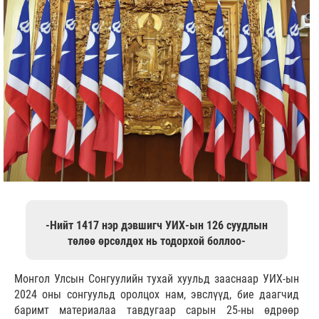
-Нийт 1417 нэр дэвшигч УИХ-ын 126 суудлын
төлөө өрсөлдөх нь тодорхой боллоо-
Монгол Улсын Сонгуулийн тухай хуульд зааснаар УИХ-ын
2024 оны сонгуульд оролцох нам, эвслүүд, бие даагчид
баримт материалаа тавдугаар сарын 25-ны өдрөөр