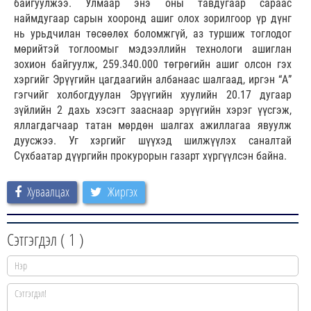
байгуулжээ. Улмаар энэ оны тавдугаар сараас
наймдугаар сарын хооронд ашиг олох зорилгоор үр дүнг
нь урьдчилан төсөөлөх боломжгүй, аз туршиж тоглодог
мөрийтэй тоглоомыг мэдээллийн технологи ашиглан
зохион байгуулж, 259.340.000 төгрөгийн ашиг олсон гэх
хэргийг Эрүүгийн цагдаагийн албанаас шалгаад, иргэн “А”
гэгчийг холбогдуулан Эрүүгийн хуулийн 20.17 дугаар
зүйлийн 2 дахь хэсэгт зааснаар эрүүгийн хэрэг үүсгэж,
яллагдагчаар татан мөрдөн шалгах ажиллагаа явуулж
дуусжээ. Уг хэргийг шүүхэд шилжүүлэх саналтай
Сүхбаатар дүүргийн прокурорын газарт хүргүүлсэн байна.
Хуваалцах
Жиргэх
Сэтгэгдэл (
1
)