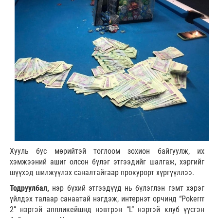
Хууль бус мөрийтэй тоглоом зохион байгуулж, их
хэмжээний ашиг олсон бүлэг этгээдийг шалгаж, хэргийг
шүүхэд шилжүүлэх саналтайгаар прокурорт хүргүүллээ.
Тодруулбал,
нэр бүхий этгээдүүд нь бүлэглэн гэмт хэрэг
үйлдэх талаар санаатай нэгдэж, интернэт орчинд “Pokerrr
2” нэртэй аппликейшнд нэвтрэн “L” нэртэй клуб үүсгэн