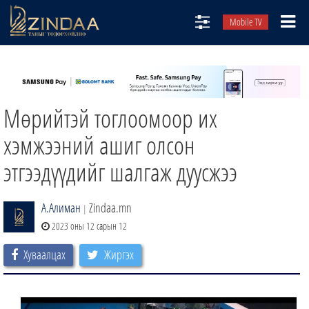
Mobile TV
НИЙТЛЭЛЧИД
ТВ8
Мөрийтэй тоглоомоор их
ӨГЛӨӨНИЙ СОНИН
АУДИО ЗОХИОЛ
хэмжээний ашиг олсон
ЗИНДАА СЭТГҮҮЛ
этгээдүүдийг шалгаж дуусжээ
А.Алиман
Zindaa.mn
|
2023 оны 12 сарын 12
Хуваалцах
Жиргэх