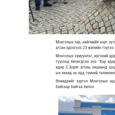
Монголын төр, нийгмийн нэрт зүт
агсан одоогоос 23 жилийн тэртээ
Монголын хүмүүнлэг, иргэний ар
түүхэнд бичигдсэн энэ "Хар өдө
өдөр С.Зориг агсны хөшөөнд цэц
ын нөхөд нь ард түмний төлөөлөл
Өнөөдрийг хүртэл Монголын ард
байсаар байгаа билээ.