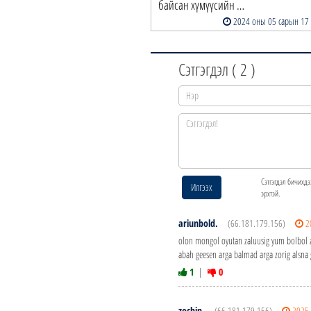
байсан хүмүүсийн …
2024 оны 05 сарын 17
Сэтгэгдэл (
2
)
Сэтгэгдэл бичихдэ
Илгээх
эрхтэй.
ariunbold.
(66.181.179.156)
2
olon mongol oyutan zaluusig yum bolbol z
abah geesen arga balmad arga zorig alsna
1
|
0
zochin.
(66.181.179.156)
2025