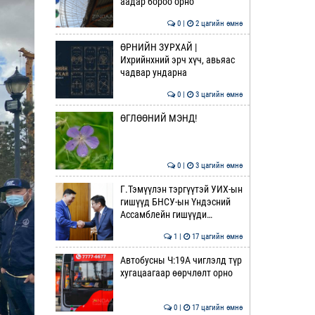
аадар бороо орно
0 |
2 цагийн өмнө
ӨРНИЙН ЗУРХАЙ |
Ихрийнхний эрч хүч, авьяас
чадвар ундарна
0 |
3 цагийн өмнө
ӨГЛӨӨНИЙ МЭНД!
0 |
3 цагийн өмнө
Г.Тэмүүлэн тэргүүтэй УИХ-ын
гишүүд БНСУ-ын Үндэсний
Ассамблейн гишүүди…
1 |
17 цагийн өмнө
Автобусны Ч:19А чиглэлд түр
хугацаагаар өөрчлөлт орно
0 |
17 цагийн өмнө