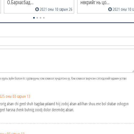
О.Бархасбад…
нөхрийг нь цо…
2021 оны 10 сарын 26
2021 оны 10 с
э хууль зүйн болон ёс суртахууны хэм хэмжээг хүндэтгэнэ үү. Хэм хэмжээг зөрчсөн сэтгэгдэлийг админ устгах
025 оны 03 сарын 13
orig alsan chi geed shuh tsagdaa yalaand hiij zodoj alsan adilhan shuu.ene bol shabar oshogon
 geel harsna chenk buhnig zoodj dolor deremdej absan.
 оны 03 сарын 13