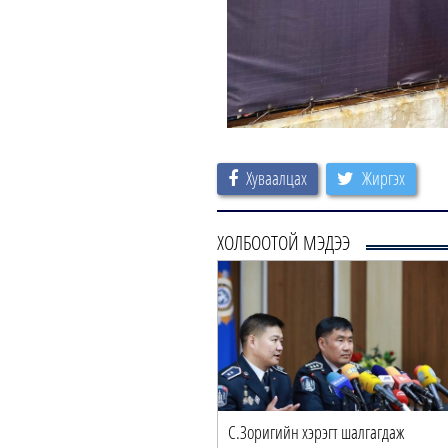
Хуваалцах
Жиргэх
ХОЛБООТОЙ МЭДЭЭ
С.Зоригийн хэрэгт шалгагдаж