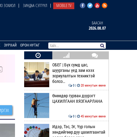
О ЗОХИОЛ
ЗИНДАА СЭТГҮҮЛ
MOBILE TV
БААСАН
2026.08.07
E
ЗУРХАЙ
ОРОН НУТАГ
ОБЕГ | Бүх сумд цас,
шуурганы үед зам нээх
зориулалтын техниктэй
болсо…
0 |
20 минутын өмнө
Өнөөдөр гурван дүүрэгт
ЦАХИЛГААН ХЯЗГААРЛАНА
ргэх
0 |
45 минутын өмнө
Идэр, Тэс, Эг, Үүр голын
хөндийгөөр дуу цахилгаантай