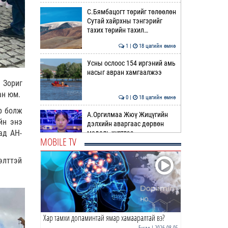
С.Бямбацогт төрийг төлөөлөн
Сутай хайрхны тэнгэрийг
тахих төрийн тахил…
1 |
18 цагийн өмнө
Усны ослоос 154 иргэний амь
насыг авран хамгаалжээ
 Зориг
ан юм.
0 |
18 цагийн өмнө
р болж
А.Оргилмаа Жюү Жицүгийн
йн энэ
дэлхийн аваргаас дөрвөн
ад АН-
медаль хүртлээ
MOBILE TV
0 |
18 цагийн өмнө
элттэй
“Хотын дарга сонсож байна”
150150 тусгай дугаарыг
наймдугаар сарын 14-…
0 |
18 цагийн өмнө
Хар тамхи допаминтай ямар хамааралтай вэ?
НИТХ | Иргэдийн өргөдөл,
гомдлыг хэрхэн
Бусад
| 2026-08-05