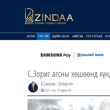
ЭХЛЭЛ
УЛС ТӨР
ЭДИЙН ЗАСАГ
НИЙГЭМ
УУЛ УУРХАЙ
ХУ
С.Зориг агсны хөшөөнд хүнд
Б.Гантуяа
Zindaa.mn
|
2021 оны 10 сарын 02