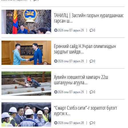
ТАНИЛЦ | Засгийн газрын хуралдаанаас
гарсан ш…
|
2026 оны 07 сарын 29
0
Ерөнхий сайд Н.Учрал олимпиадын
зардлыг шийдв…
|
2026 оны 07 сарын 29
0
Хувийн хэвшилтэй хамтарч 22ш
шатахууны агуула…
|
2026 оны 07 сарын 29
0
“Смарт Сэлбэ сити”-г зорилтот бүлэгт
хүргэх х…
|
2026 оны 07 сарын 28
0