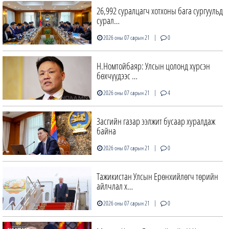
26,992 суралцагч хотхоны бага сургуульд
сурал…
|
2026 оны 07 сарын 21
0
Н.Номтойбаяр: Улсын цолонд хүрсэн
бөхчүүдээс …
|
2026 оны 07 сарын 21
4
Засгийн газар ээлжит бусаар хуралдаж
байна
|
2026 оны 07 сарын 21
0
Тажикистан Улсын Ерөнхийлөгч төрийн
айлчлал х…
|
2026 оны 07 сарын 21
0