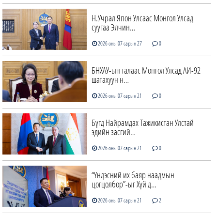
Н.Учрал Япон Улсаас Монгол Улсад
суугаа Элчин…
|
2026 оны 07 сарын 27
0
БНХАУ-ын талаас Монгол Улсад АИ-92
шатахуун н…
|
2026 оны 07 сарын 21
0
Бүгд Найрамдах Тажикистан Улстай
эдийн засгий…
|
2026 оны 07 сарын 21
0
“Үндэсний их баяр наадмын
цогцолбор”-ыг Хүй д…
|
2026 оны 07 сарын 21
2