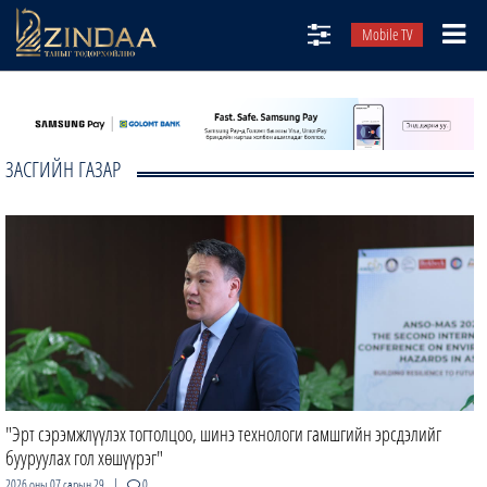
Mobile TV
НИЙТЛЭЛЧИД
ТВ8
ЗАСГИЙН ГАЗАР
ӨГЛӨӨНИЙ СОНИН
АУДИО ЗОХИОЛ
ЗИНДАА СЭТГҮҮЛ
"Эрт сэрэмжлүүлэх тогтолцоо, шинэ технологи гамшгийн эрсдэлийг
бууруулах гол хөшүүрэг"
|
2026 оны 07 сарын 29
0